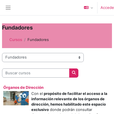
Salta al contenido principal
Accede
Panel lateral
Fundadores
Cursos
Fundadores
Categorías
Buscar cursos
Buscar cursos
Órganos de Dirección
Con el
propósito de facilitar el acceso a la
información relevante de los órganos de
dirección, hemos habilitado este espacio
exclusivo
donde podrán consultar