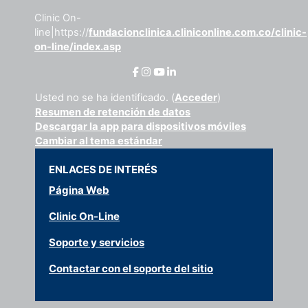
Clinic On-
line|https://
fundacionclinica.cliniconline.com.co/clinic-
on-line/index.asp
Usted no se ha identificado. (
Acceder
)
Resumen de retención de datos
Descargar la app para dispositivos móviles
Cambiar al tema estándar
ENLACES DE INTERÉS
Página Web
Clinic On-Line
Soporte y servicios
Contactar con el soporte del sitio