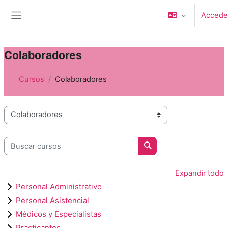
Saltar al contenido principal
Accede
Panel lateral
Colaboradores
Cursos
Colaboradores
Categorías de curso
Buscar cursos
Buscar cursos
Expandir todo
Personal Administrativo
Personal Asistencial
Médicos y Especialistas
Practicantes